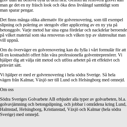
man ge det en ny fräsch look och öka dess livslängd samtidigt som
man sparar pengar.
Det finns många olika alternativ för golvrenovering, som till exempel
slipning och polering av stengolv eller applicering av en ny yta på
betonggolv. Varje metod har sina egna fördelar och nackdelar beroende
på vilket material som ska renoveras och vilken typ av slutresultat man
vill uppnå.
Om du överväger en golvrenovering kan du fylla i vårt formulär för att
få en kostnadsfri offert från våra professionella golventreprenörer. Vi
hjälper dig att välja rätt metod och utföra arbetet på ett effektivt och
prisvärt sätt.
Vi hjälper er med er golvrenovering i hela södra Sverige. Så hela
vägen från Kalmar, Växjö ner till Lund och Helsingborg med omnejd.
Om oss
Södra Sveriges Golvarbete AB erbjuder alla typer av golvarbeten, bl.a.
golvavjämning och betongslipning, och jobbar i områdena kring Lund,
Halmstad, Helsingborg, Kristianstad, Växjö och Kalmar (hela södra
Sverige) med omnejd.