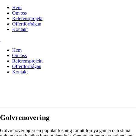
Hem
Om oss
Referensprojekt
Offertförfrågan
Kontakt
Hem
Om oss
Referensprojekt
Offertförfrågan
Kontakt
Golvrenovering
Golvrenovering är en populär lösning för att förnya gamla och slitna
golv utan att behöva byta ut dem helt. Genom att renovera golvet kan