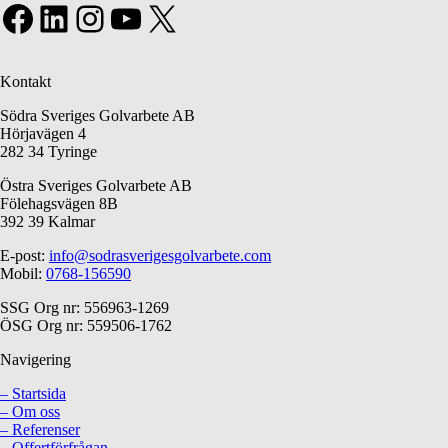
Facebook
LinkedIn
Instagram
YouTube
X
Kontakt
Södra Sveriges Golvarbete AB
Hörjavägen 4
282 34 Tyringe
Östra Sveriges Golvarbete AB
Fölehagsvägen 8B
392 39 Kalmar
E-post:
info@sodrasverigesgolvarbete.com
Mobil:
0768-156590
SSG Org nr: 556963-1269
ÖSG Org nr: 559506-1762
Navigering
– Startsida
– Om oss
– Referenser
– Offertförfrågan